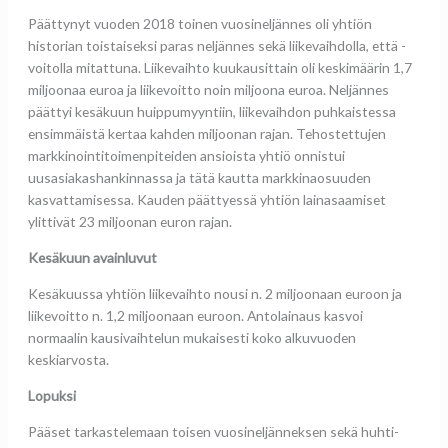
Päättynyt vuoden 2018 toinen vuosineljännes oli yhtiön
historian toistaiseksi paras neljännes sekä liikevaihdolla, että -
voitolla mitattuna. Liikevaihto kuukausittain oli keskimäärin 1,7
miljoonaa euroa ja liikevoitto noin miljoona euroa. Neljännes
päättyi kesäkuun huippumyyntiin, liikevaihdon puhkaistessa
ensimmäistä kertaa kahden miljoonan rajan. Tehostettujen
markkinointitoimenpiteiden ansioista yhtiö onnistui
uusasiakashankinnassa ja tätä kautta markkinaosuuden
kasvattamisessa. Kauden päättyessä yhtiön lainasaamiset
ylittivät 23 miljoonan euron rajan.
Kesäkuun avainluvut
Kesäkuussa yhtiön liikevaihto nousi n. 2 miljoonaan euroon ja
liikevoitto n. 1,2 miljoonaan euroon. Antolainaus kasvoi
normaalin kausivaihtelun mukaisesti koko alkuvuoden
keskiarvosta.
Lopuksi
Pääset tarkastelemaan toisen vuosineljänneksen sekä huhti-