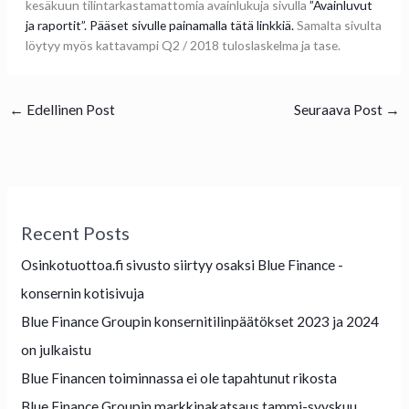
kesäkuun tilintarkastamattomia avainlukuja sivulla
”Avainluvut
ja raportit”. Pääset sivulle painamalla tätä linkkiä.
Samalta sivulta
löytyy myös kattavampi Q2 / 2018 tuloslaskelma ja tase.
←
Edellinen Post
Seuraava Post
→
Recent Posts
Osinkotuottoa.fi sivusto siirtyy osaksi Blue Finance -
konsernin kotisivuja
Blue Finance Groupin konsernitilinpäätökset 2023 ja 2024
on julkaistu
Blue Financen toiminnassa ei ole tapahtunut rikosta
Blue Finance Groupin markkinakatsaus tammi-syyskuu