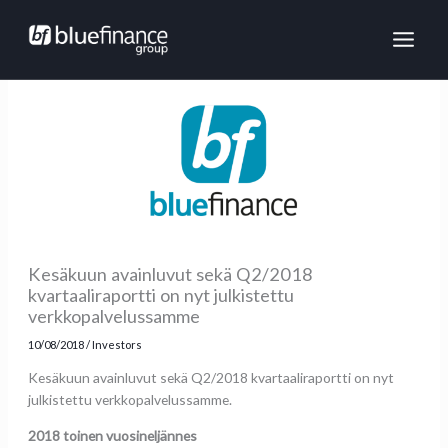
Skip
MAI
to
ME
content
Kesäkuun avainluvut sekä Q2/2018
kvartaaliraportti on nyt julkistettu
verkkopalvelussamme
10/08/2018
/
Investors
Kesäkuun avainluvut sekä Q2/2018 kvartaaliraportti on nyt
julkistettu verkkopalvelussamme.
2018 toinen vuosineljännes