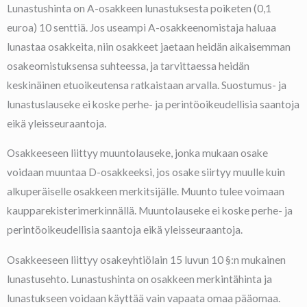
Lunastushinta on A-osakkeen lunastuksesta poiketen (0,1
euroa) 10 senttiä. Jos useampi A-osakkeenomistaja haluaa
lunastaa osakkeita, niin osakkeet jaetaan heidän aikaisemman
osakeomistuksensa suhteessa, ja tarvittaessa heidän
keskinäinen etuoikeutensa ratkaistaan arvalla. Suostumus- ja
lunastuslauseke ei koske perhe- ja perintöoikeudellisia saantoja
eikä yleisseuraantoja.
Osakkeeseen liittyy muuntolauseke, jonka mukaan osake
voidaan muuntaa D-osakkeeksi, jos osake siirtyy muulle kuin
alkuperäiselle osakkeen merkitsijälle. Muunto tulee voimaan
kaupparekisterimerkinnällä. Muuntolauseke ei koske perhe- ja
perintöoikeudellisia saantoja eikä yleisseuraantoja.
Osakkeeseen liittyy osakeyhtiölain 15 luvun 10 §:n mukainen
lunastusehto. Lunastushinta on osakkeen merkintähinta ja
lunastukseen voidaan käyttää vain vapaata omaa pääomaa.