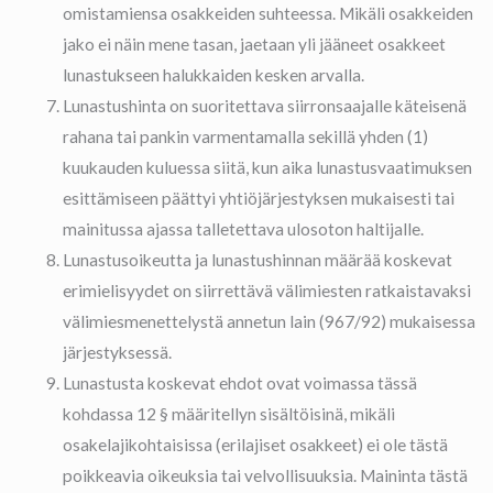
omistamiensa osakkeiden suhteessa. Mikäli osakkeiden
jako ei näin mene tasan, jaetaan yli jääneet osakkeet
lunastukseen halukkaiden kesken arvalla.
Lunastushinta on suoritettava siirronsaajalle käteisenä
rahana tai pankin varmentamalla sekillä yhden (1)
kuukauden kuluessa siitä, kun aika lunastusvaatimuksen
esittämiseen päättyi yhtiöjärjestyksen mukaisesti tai
mainitussa ajassa talletettava ulosoton haltijalle.
Lunastusoikeutta ja lunastushinnan määrää koskevat
erimielisyydet on siirrettävä välimiesten ratkaistavaksi
välimiesmenettelystä annetun lain (967/92) mukaisessa
järjestyksessä.
Lunastusta koskevat ehdot ovat voimassa tässä
kohdassa 12 § määritellyn sisältöisinä, mikäli
osakelajikohtaisissa (erilajiset osakkeet) ei ole tästä
poikkeavia oikeuksia tai velvollisuuksia. Maininta tästä