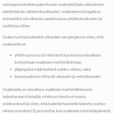
voimaantulohetken pakottavien osakeyhtiölain säännösten
edellyttämät vähimmäisoikeudet; osakkeenomistajalla ei
esimerkiksi ole oikeutta saada kutsua yhtiökokoukseen tai
osallistua siihen.
Osake tuottaa kuitenkin oikeuden varojenjakoon siten, että
osakkeella on
yhtiön purussa tai rekisteristä poistossa etuoikeus
korkeintaan osakkeen merkintähintaan,
jäljempänä määriteltävä osinko-oikeus, sekä
lunastusehtoon liittyvät oikeudet ja velvollisuudet.
Osakkeella on etuoikeus osakkeen merkintähinnasta
laskettavaan kiinteään osinkoon (mutta ei muuta
osinkooikeutta) siten, että kalenterivuodelle laskettu osinko-
oikeus on kolme (3) prosenttia, kun osakkeen merkintäpäivästä