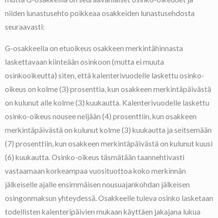
niiden lunastusehto poikkeaa osakkeiden lunastusehdosta
seuraavasti:
G-osakkeella on etuoikeus osakkeen merkintähinnasta
laskettavaan kiinteään osinkoon (mutta ei muuta
osinkooikeutta) siten, että kalenterivuodelle laskettu osinko-
oikeus on kolme (3) prosenttia, kun osakkeen merkintäpäivästä
on kulunut alle kolme (3) kuukautta. Kalenterivuodelle laskettu
osinko-oikeus nousee neljään (4) prosenttiin, kun osakkeen
merkintäpäivästä on kulunut kolme (3) kuukautta ja seitsemään
(7) prosenttiin, kun osakkeen merkintäpäivästä on kulunut kuusi
(6) kuukautta. Osinko-oikeus täsmätään taannehtivasti
vastaamaan korkeampaa vuosituottoa koko merkinnän
jälkeiselle ajalle ensimmäisen nousuajankohdan jälkeisen
osingonmaksun yhteydessä. Osakkeelle tuleva osinko lasketaan
todellisten kalenteripäivien mukaan käyttäen jakajana lukua