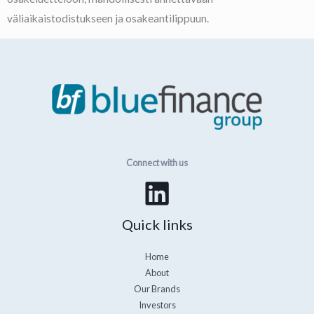
väliaikaistodistukseen ja osakeantilippuun.
Connect with us
Quick links
Home
About
Our Brands
Investors