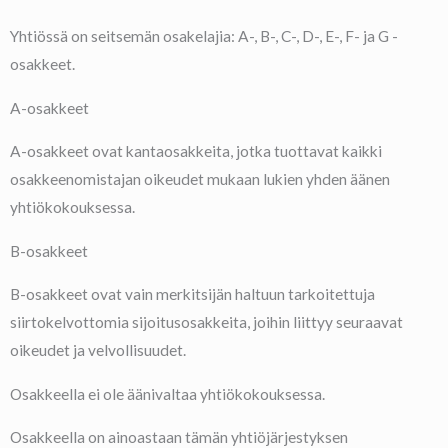
Yhtiössä on seitsemän osakelajia: A-, B-, C-, D-, E-, F- ja G -
osakkeet.
A-osakkeet
A-osakkeet ovat kantaosakkeita, jotka tuottavat kaikki
osakkeenomistajan oikeudet mukaan lukien yhden äänen
yhtiökokouksessa.
B-osakkeet
B-osakkeet ovat vain merkitsijän haltuun tarkoitettuja
siirtokelvottomia sijoitusosakkeita, joihin liittyy seuraavat
oikeudet ja velvollisuudet.
Osakkeella ei ole äänivaltaa yhtiökokouksessa.
Osakkeella on ainoastaan tämän yhtiöjärjestyksen