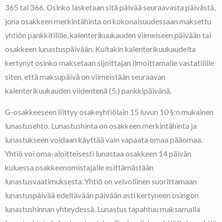
365 tai 366. Osinko lasketaan sitä päivää seuraavasta päivästä,
jona osakkeen merkintähinta on kokonaisuudessaan maksettu
yhtiön pankkitilille, kalenterikuukauden viimeiseen päivään tai
osakkeen lunastuspäivään. Kultakin kalenterikuukaudelta
kertynyt osinko maksetaan sijoittajan ilmoittamalle vastatilille
siten, että maksupäivä on viimeistään seuraavan
kalenterikuukauden viidentenä (5.) pankkipäivänä.
G-osakkeeseen liittyy osakeyhtiölain 15 luvun 10 §:n mukainen
lunastusehto. Lunastushinta on osakkeen merkintähinta ja
lunastukseen voidaan käyttää vain vapaata omaa pääomaa.
Yhtiö voi oma-aloitteisesti lunastaa osakkeen 14 päivän
kuluessa osakkeenomistajalle esittämästään
lunastusvaatimuksesta. Yhtiö on velvollinen suorittamaan
lunastuspäivää edeltävään päivään asti kertyneen osingon
lunastushinnan yhteydessä. Lunastus tapahtuu maksamalla