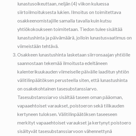
lunastusoikeuttaan, neljän (4) viikon kuluessa
siirtoilmoituksesta lukien. Ilmoitus on toimitettava
osakkeenomistajille samalla tavalla kuin kutsu
yhtiökokoukseen toimitetaan. Tiedon tulee sisältää
lunastushinta ja päivämäärä, jolloin lunastusvaatimus on
viimeistään tehtävä.
Osakkeen lunastushinta lasketaan siirronsaajan yhtiölle
saannostaan tekemää ilmoitusta edeltäneen
kalenterikuukauden viimeiselle päivälle laaditun yhtiön
välitilinpäätöksen perusteella siten, että lunastushinta
on osakekohtainen tasesubstanssiarvo.
Tasesubstanssiarvo sisältää taseen oman pääoman,
vapaaehtoiset varaukset, poistoeron sekä tilikauden
kertyneen tuloksen. Välitilinpäätöksen taseeseen
merkityt vapaaehtoiset varaukset ja kertynyt poistoero
sisältyvät tasesubstanssiarvoon vähennettynä