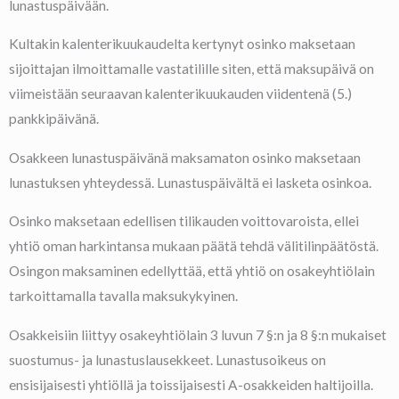
lunastuspäivään.
Kultakin kalenterikuukaudelta kertynyt osinko maksetaan
sijoittajan ilmoittamalle vastatilille siten, että maksupäivä on
viimeistään seuraavan kalenterikuukauden viidentenä (5.)
pankkipäivänä.
Osakkeen lunastuspäivänä maksamaton osinko maksetaan
lunastuksen yhteydessä. Lunastuspäivältä ei lasketa osinkoa.
Osinko maksetaan edellisen tilikauden voittovaroista, ellei
yhtiö oman harkintansa mukaan päätä tehdä välitilinpäätöstä.
Osingon maksaminen edellyttää, että yhtiö on osakeyhtiölain
tarkoittamalla tavalla maksukykyinen.
Osakkeisiin liittyy osakeyhtiölain 3 luvun 7 §:n ja 8 §:n mukaiset
suostumus- ja lunastuslausekkeet. Lunastusoikeus on
ensisijaisesti yhtiöllä ja toissijaisesti A-osakkeiden haltijoilla.