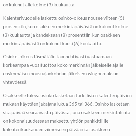
on kulunut alle kolme (3) kuukautta.
Kalenterivuodelle laskettu osinko-oikeus nousee viiteen (5)
prosenttiin, kun osakkeen merkintäpäivästä on kulunut kolme
(3) kuukautta ja kahdeksaan (8) prosenttiin, kun osakkeen
merkintäpäivästä on kulunut kuusi (6) kuukautta.
Osinko-oikeus täsmätään taannehtivasti vastaamaan
korkeampaa vuosituottoa koko merkinnän jälkeiselle ajalle
ensimmäisen nousuajankohdan jälkeisen osingonmaksun
yhteydessä.
Osakkeelle tuleva osinko lasketaan todellisten kalenteripäivien
mukaan käyttäen jakajana lukua 365 tai 366. Osinko lasketaan
sitä päivää seuraavasta päivästä, jona osakkeen merkintähinta
on kokonaisuudessaan maksettu yhtiön pankkitilille,
kalenterikuukauden viimeiseen päivään tai osakkeen