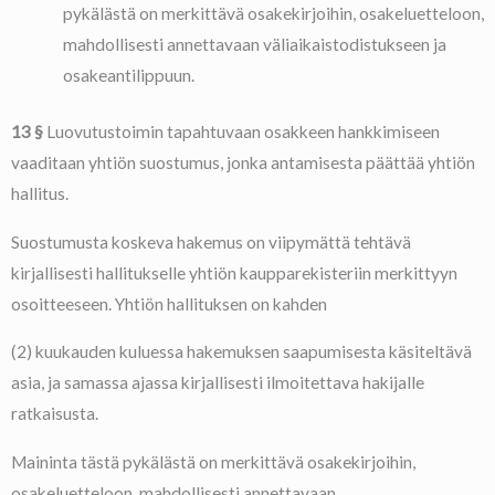
pykälästä on merkittävä osakekirjoihin, osakeluetteloon,
mahdollisesti annettavaan väliaikaistodistukseen ja
osakeantilippuun.
13 §
Luovutustoimin tapahtuvaan osakkeen hankkimiseen
vaaditaan yhtiön suostumus, jonka antamisesta päättää yhtiön
hallitus.
Suostumusta koskeva hakemus on viipymättä tehtävä
kirjallisesti hallitukselle yhtiön kaupparekisteriin merkittyyn
osoitteeseen. Yhtiön hallituksen on kahden
(2) kuukauden kuluessa hakemuksen saapumisesta käsiteltävä
asia, ja samassa ajassa kirjallisesti ilmoitettava hakijalle
ratkaisusta.
Maininta tästä pykälästä on merkittävä osakekirjoihin,
osakeluetteloon, mahdollisesti annettavaan