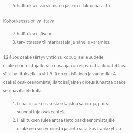
hallituksen varsinaisten jäsenten lukumäärästä
Kokouksessa on valittava:
hallituksen jäsenet
tarvittaessa tilintarkastaja ja hänelle varamies.
12 §
Jos osake siirtyy yhtiön ulkopuoliselle uudelle
osakkeenomistajalle, siirronsaajan on viipymättä ilmoitettava
siitä hallitukselle ja yhtiöllä on ensisijainen ja vanhoilla (A-
osake) osakkeenomistajilla toissijainen oikeus lunastaa osake
seuraavilla ehdoilla:
Lunastusoikeus koskee kaikkia saantoja, paitsi
suunnattuja osakeanteja.
Hallituksen tulee antaa tieto osakkeenomistajille
osakkeen siirtymisestä ja tieto siitä, käyttääkö yhtiö