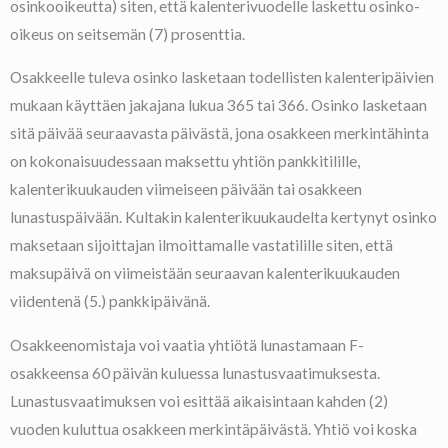
osinkooikeutta) siten, että kalenterivuodelle laskettu osinko-
oikeus on seitsemän (7) prosenttia.
Osakkeelle tuleva osinko lasketaan todellisten kalenteripäivien
mukaan käyttäen jakajana lukua 365 tai 366. Osinko lasketaan
sitä päivää seuraavasta päivästä, jona osakkeen merkintähinta
on kokonaisuudessaan maksettu yhtiön pankkitilille,
kalenterikuukauden viimeiseen päivään tai osakkeen
lunastuspäivään. Kultakin kalenterikuukaudelta kertynyt osinko
maksetaan sijoittajan ilmoittamalle vastatilille siten, että
maksupäivä on viimeistään seuraavan kalenterikuukauden
viidentenä (5.) pankkipäivänä.
Osakkeenomistaja voi vaatia yhtiötä lunastamaan F-
osakkeensa 60 päivän kuluessa lunastusvaatimuksesta.
Lunastusvaatimuksen voi esittää aikaisintaan kahden (2)
vuoden kuluttua osakkeen merkintäpäivästä. Yhtiö voi koska