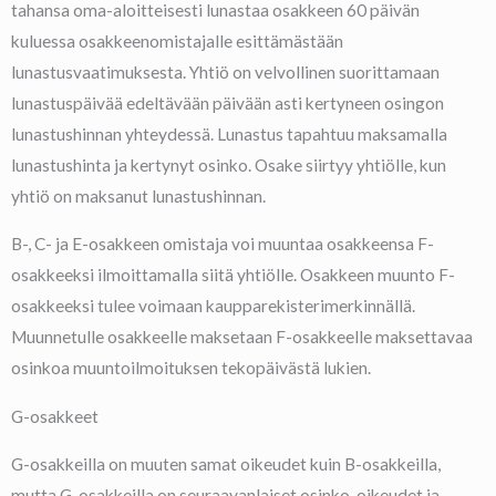
tahansa oma-aloitteisesti lunastaa osakkeen 60 päivän
kuluessa osakkeenomistajalle esittämästään
lunastusvaatimuksesta. Yhtiö on velvollinen suorittamaan
lunastuspäivää edeltävään päivään asti kertyneen osingon
lunastushinnan yhteydessä. Lunastus tapahtuu maksamalla
lunastushinta ja kertynyt osinko. Osake siirtyy yhtiölle, kun
yhtiö on maksanut lunastushinnan.
B-, C- ja E-osakkeen omistaja voi muuntaa osakkeensa F-
osakkeeksi ilmoittamalla siitä yhtiölle. Osakkeen muunto F-
osakkeeksi tulee voimaan kaupparekisterimerkinnällä.
Muunnetulle osakkeelle maksetaan F-osakkeelle maksettavaa
osinkoa muuntoilmoituksen tekopäivästä lukien.
G-osakkeet
G-osakkeilla on muuten samat oikeudet kuin B-osakkeilla,
mutta G-osakkeilla on seuraavanlaiset osinko-oikeudet ja