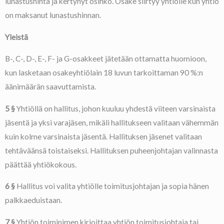
lunastushinta ja kertynyt osinko. Osake siirtyy yhtiölle kun yhtiö
on maksanut lunastushinnan.
Yleistä
B-, C-, D-, E-, F- ja G-osakkeet jätetään ottamatta huomioon,
kun lasketaan osakeyhtiölain 18 luvun tarkoittaman 90 %:n
äänimäärän saavuttamista.
5 §
Yhtiöllä on hallitus, johon kuuluu yhdestä viiteen varsinaista
jäsentä ja yksi varajäsen, mikäli hallitukseen valitaan vähemmän
kuin kolme varsinaista jäsentä. Hallituksen jäsenet valitaan
tehtäväänsä toistaiseksi. Hallituksen puheenjohtajan valinnasta
päättää yhtiökokous.
6 §
Hallitus voi valita yhtiölle toimitusjohtajan ja sopia hänen
palkkaeduistaan.
7 §
Yhtiön toiminimen kirjoittaa yhtiön toimitusjohtaja tai