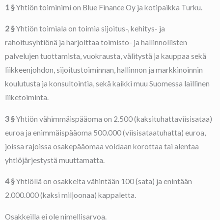
1 §
Yhtiön toiminimi on Blue Finance Oy ja kotipaikka Turku.
2 §
Yhtiön toimiala on toimia sijoitus-, kehitys- ja
rahoitusyhtiönä ja harjoittaa toimisto- ja hallinnollisten
palvelujen tuottamista, vuokrausta, välitystä ja kauppaa sekä
liikkeenjohdon, sijoitustoiminnan, hallinnon ja markkinoinnin
koulutusta ja konsultointia, sekä kaikki muu Suomessa laillinen
liiketoiminta.
3 §
Yhtiön vähimmäispääoma on 2.500 (kaksituhattaviisisataa)
euroa ja enimmäispääoma 500.000 (viisisataatuhatta) euroa,
joissa rajoissa osakepääomaa voidaan korottaa tai alentaa
yhtiöjärjestystä muuttamatta.
4 §
Yhtiöllä on osakkeita vähintään 100 (sata) ja enintään
2.000.000 (kaksi miljoonaa) kappaletta.
Osakkeilla ei ole nimellisarvoa.