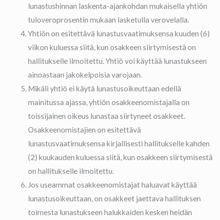
lunastushinnan laskenta-ajankohdan mukaisella yhtiön
tuloveroprosentin mukaan lasketulla verovelalla.
Yhtiön on esitettävä lunastusvaatimuksensa kuuden (6)
viikon kuluessa siitä, kun osakkeen siirtymisestä on
hallitukselle ilmoitettu. Yhtiö voi käyttää lunastukseen
ainoastaan jakokelpoisia varojaan.
Mikäli yhtiö ei käytä lunastusoikeuttaan edellä
mainitussa ajassa, yhtiön osakkeenomistajalla on
toissijainen oikeus lunastaa siirtyneet osakkeet.
Osakkeenomistajien on esitettävä
lunastusvaatimuksensa kirjallisesti hallitukselle kahden
(2) kuukauden kuluessa siitä, kun osakkeen siirtymisestä
on hallitukselle ilmoitettu.
Jos useammat osakkeenomistajat haluavat käyttää
lunastusoikeuttaan, on osakkeet jaettava hallituksen
toimesta lunastukseen halukkaiden kesken heidän