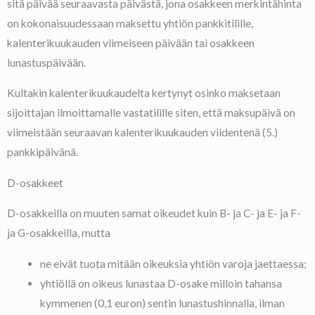
sitä päivää seuraavasta päivästä, jona osakkeen merkintähinta
on kokonaisuudessaan maksettu yhtiön pankkitilille,
kalenterikuukauden viimeiseen päivään tai osakkeen
lunastuspäivään.
Kultakin kalenterikuukaudelta kertynyt osinko maksetaan
sijoittajan ilmoittamalle vastatilille siten, että maksupäivä on
viimeistään seuraavan kalenterikuukauden viidentenä (5.)
pankkipäivänä.
D-osakkeet
D-osakkeilla on muuten samat oikeudet kuin B- ja C- ja E- ja F-
ja G-osakkeilla, mutta
ne eivät tuota mitään oikeuksia yhtiön varoja jaettaessa;
yhtiöllä on oikeus lunastaa D-osake milloin tahansa
kymmenen (0,1 euron) sentin lunastushinnalla, ilman