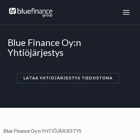
Skip
MAI
to
ME
content
Blue Finance Oy:n
Yhtiöjärjestys
LATAA YHTIÖJÄRJESTYS TIEDOSTONA
Blue Finance Oy:n YHTIÖJÄRJESTYS