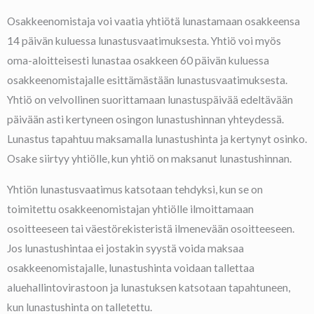
Osakkeenomistaja voi vaatia yhtiötä lunastamaan osakkeensa
14 päivän kuluessa lunastusvaatimuksesta. Yhtiö voi myös
oma-aloitteisesti lunastaa osakkeen 60 päivän kuluessa
osakkeenomistajalle esittämästään lunastusvaatimuksesta.
Yhtiö on velvollinen suorittamaan lunastuspäivää edeltävään
päivään asti kertyneen osingon lunastushinnan yhteydessä.
Lunastus tapahtuu maksamalla lunastushinta ja kertynyt osinko.
Osake siirtyy yhtiölle, kun yhtiö on maksanut lunastushinnan.
Yhtiön lunastusvaatimus katsotaan tehdyksi, kun se on
toimitettu osakkeenomistajan yhtiölle ilmoittamaan
osoitteeseen tai väestörekisteristä ilmenevään osoitteeseen.
Jos lunastushintaa ei jostakin syystä voida maksaa
osakkeenomistajalle, lunastushinta voidaan tallettaa
aluehallintovirastoon ja lunastuksen katsotaan tapahtuneen,
kun lunastushinta on talletettu.