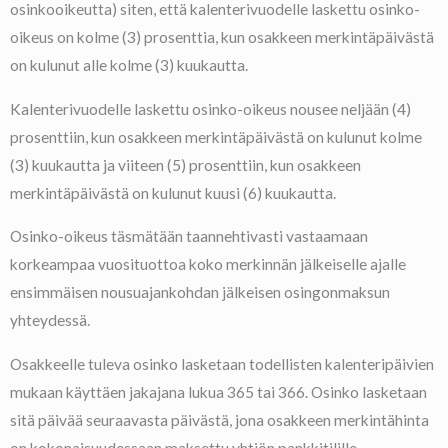
osinkooikeutta) siten, että kalenterivuodelle laskettu osinko-
oikeus on kolme (3) prosenttia, kun osakkeen merkintäpäivästä
on kulunut alle kolme (3) kuukautta.
Kalenterivuodelle laskettu osinko-oikeus nousee neljään (4)
prosenttiin, kun osakkeen merkintäpäivästä on kulunut kolme
(3) kuukautta ja viiteen (5) prosenttiin, kun osakkeen
merkintäpäivästä on kulunut kuusi (6) kuukautta.
Osinko-oikeus täsmätään taannehtivasti vastaamaan
korkeampaa vuosituottoa koko merkinnän jälkeiselle ajalle
ensimmäisen nousuajankohdan jälkeisen osingonmaksun
yhteydessä.
Osakkeelle tuleva osinko lasketaan todellisten kalenteripäivien
mukaan käyttäen jakajana lukua 365 tai 366. Osinko lasketaan
sitä päivää seuraavasta päivästä, jona osakkeen merkintähinta
on kokonaisuudessaan maksettu yhtiön pankkitilille,