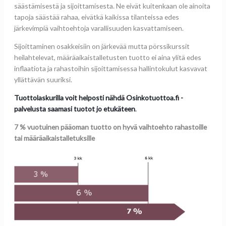
säästämisestä ja sijoittamisesta. Ne eivät kuitenkaan ole ainoita
tapoja säästää rahaa, eivätkä kaikissa tilanteissa edes
järkevimpiä vaihtoehtoja varallisuuden kasvattamiseen.
Sijoittaminen osakkeisiin on järkevää mutta pörssikurssit
heilahtelevat, määräaikaistalletusten tuotto ei aina ylitä edes
inflaatiota ja rahastoihin sijoittamisessa hallintokulut kasvavat
yllättävän suuriksi.
Tuottolaskurilla voit helposti nähdä Osinkotuottoa.fi -
palvelusta saamasi tuotot jo etukäteen
.
7 % vuotuinen pääoman tuotto on hyvä vaihtoehto rahastoille
tai määräaikaistalletuksille