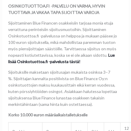
OSINKOTUOTTOA.FI -PALVELU ON VARMA, HYVIN
TUOTTAVA JA VAKAA TAPA SIJOITTAA VAROJA
Sijoittaminen Blue Financen osakkeisiin tarjoaa monia etuja
verrattuna perinteisiin sijoitusmuotoihin. Sijoittaminen
Osinkotuottoa.fi -palvelussa on helppoa ja mukaan pääsee jo
100 euron sijoituksella, mikä mahdollistaa paremman tuoton
myös piensijoittajan säästöille. Tarvittaessa sijoitus on myös
nopeasti kotiutettavissa, koska se ei ole aikaan sidottu.
Lue
lisää Osinkotuottoa.fi -palvelusta tästä!
Sijoituksille maksetaan sijoitusajan mukaista osinkoa 3–7
%. Sijoittajan kannalta positiivista on Blue Finance Oy:n
osinkotuottojen maksu kuukausittain eikä kerran vuodessa,
kuten pörssiyhtiöiden osingot. Asiakkaan halutessa lopettaa
sijoituksensa Blue Finance lunastaa osakkeen takaisin
merkintähintaan (sama hinta kuin ostettaessa).
Korko 10.000 euron määräaikaistalletukselle
12