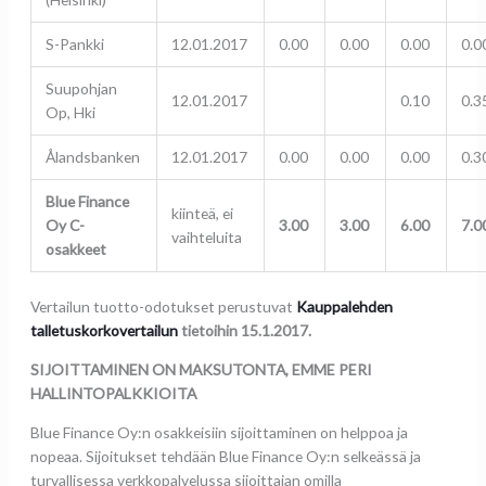
S-Pankki
12.01.2017
0.00
0.00
0.00
0.0
Suupohjan
12.01.2017
0.10
0.3
Op, Hki
Ålandsbanken
12.01.2017
0.00
0.00
0.00
0.3
Blue Finance
kiinteä, ei
Oy C-
3.00
3.00
6.00
7.0
vaihteluita
osakkeet
Vertailun tuotto-odotukset perustuvat
Kauppalehden
talletuskorkovertailun
tietoihin 15.1.2017.
SIJOITTAMINEN ON MAKSUTONTA, EMME PERI
HALLINTOPALKKIOITA
Blue Finance Oy:n osakkeisiin sijoittaminen on helppoa ja
nopeaa. Sijoitukset tehdään Blue Finance Oy:n selkeässä ja
turvallisessa verkkopalvelussa sijoittajan omilla