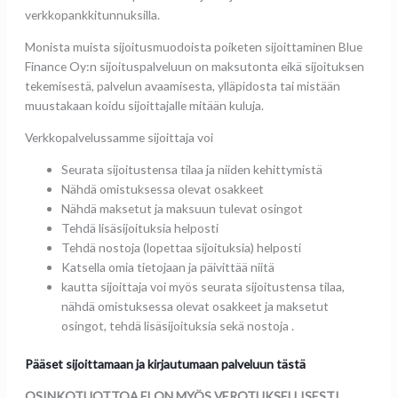
verkkopankkitunnuksilla.
Monista muista sijoitusmuodoista poiketen sijoittaminen Blue
Finance Oy:n sijoituspalveluun on maksutonta eikä sijoituksen
tekemisestä, palvelun avaamisesta, ylläpidosta tai mistään
muustakaan koidu sijoittajalle mitään kuluja.
Verkkopalvelussamme sijoittaja voi
Seurata sijoitustensa tilaa ja niiden kehittymistä
Nähdä omistuksessa olevat osakkeet
Nähdä maksetut ja maksuun tulevat osingot
Tehdä lisäsijoituksia helposti
Tehdä nostoja (lopettaa sijoituksia) helposti
Katsella omia tietojaan ja päivittää niitä
kautta sijoittaja voi myös seurata sijoitustensa tilaa,
nähdä omistuksessa olevat osakkeet ja maksetut
osingot, tehdä lisäsijoituksia sekä nostoja .
Pääset sijoittamaan ja kirjautumaan palveluun tästä
OSINKOTUOTTOA.FI ON MYÖS VEROTUKSELLISESTI