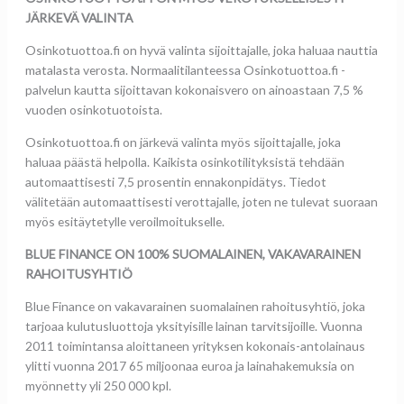
JÄRKEVÄ VALINTA
Osinkotuottoa.fi on hyvä valinta sijoittajalle, joka haluaa nauttia
matalasta verosta. Normaalitilanteessa Osinkotuottoa.fi -
palvelun kautta sijoittavan kokonaisvero on ainoastaan 7,5 %
vuoden osinkotuotoista.
Osinkotuottoa.fi on järkevä valinta myös sijoittajalle, joka
haluaa päästä helpolla. Kaikista osinkotilityksistä tehdään
automaattisesti 7,5 prosentin ennakonpidätys. Tiedot
välitetään automaattisesti verottajalle, joten ne tulevat suoraan
myös esitäytetylle veroilmoitukselle.
BLUE FINANCE ON 100% SUOMALAINEN, VAKAVARAINEN
RAHOITUSYHTIÖ
Blue Finance on vakavarainen suomalainen rahoitusyhtiö, joka
tarjoaa kulutusluottoja yksityisille lainan tarvitsijoille. Vuonna
2011 toimintansa aloittaneen yrityksen kokonais-antolainaus
ylitti vuonna 2017 65 miljoonaa euroa ja lainahakemuksia on
myönnetty yli 250 000 kpl.