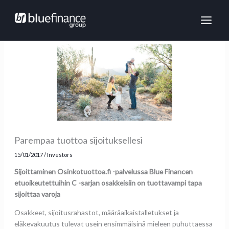
Skip
MAI
to
ME
content
Parempaa tuottoa sijoituksellesi
15/01/2017
/
Investors
Sijoittaminen Osinkotuottoa.fi -palvelussa Blue Financen
etuoikeutettuihin C -sarjan osakkeisiin on tuottavampi tapa
sijoittaa varoja
Osakkeet, sijoitusrahastot, määräaikaistalletukset ja
eläkevakuutus tulevat usein ensimmäisinä mieleen puhuttaessa