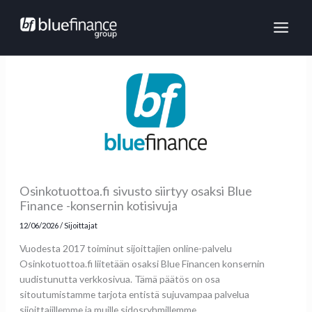
Siirry
MAI
sisältöön
ME
Osinkotuottoa.fi sivusto siirtyy osaksi Blue
Finance -konsernin kotisivuja
12/06/2026
/
Sijoittajat
Vuodesta 2017 toiminut sijoittajien online-palvelu
Osinkotuottoa.fi liitetään osaksi Blue Financen konsernin
uudistunutta verkkosivua. Tämä päätös on osa
sitoutumistamme tarjota entistä sujuvampaa palvelua
sijoittajillemme ja muille sidosryhmillemme.