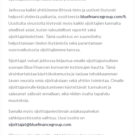
Jatkossa kaikki yhtiöömme liittyvä tieto ja uutiset löytyvät
helposti yhdestä paikasta, osoitteesta
bluefinancegroup.com/fi.
Uusitulta sivustolta löytyvät myös kaikki sijoittajien kannalta
oleelliset asiat, kuten taloudelliset raportit sekä
sijoittajatiedotteet. Tämä uudistus on suunniteltu
helpottamaan tiedon löytämistä sekä parantamaan
vuorovaikutusta sijoittajiemme kanssa.
Sijoittajat voivat jatkossa kirjautua omalle sijoittajasivulleen
suoraan Blue Financen konsernin kotisivujen kautta. Tämä
yksinkertaistaa käyttökokemusta ja tarjoaa tehokkaamman
tavan seurata omia sijoituksiaan sekä yhtiön toimintaa. Omalle
sijoittajasivulle kirjautumiseen käytettävät tunnukset ja
salasanat säilyvät ennallaan, eikä niiden osalta tapahdu
muutoksia.
Samalla myös sijoittajaviestinnän asiakaspalvelun
sähköpostiosoite vaihtuu. Uusi osoite on
sijoittajat@bluefinancegroup.com
.