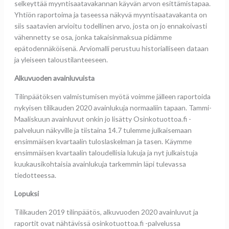
selkeyttää myyntisaatavakannan käyvän arvon esittämistapaa.
Yhtiön raportoima ja taseessa näkyvä myyntisaatavakanta on
siis saatavien arvioitu todellinen arvo, josta on jo ennakoivasti
vähennetty se osa, jonka takaisinmaksua pidämme
epätodennäköisenä. Arviomalli perustuu historialliseen dataan
ja yleiseen taloustilanteeseen.
Alkuvuoden avainluvuista
Tilinpäätöksen valmistumisen myötä voimme jälleen raportoida
nykyisen tilikauden 2020 avainlukuja normaaliin tapaan. Tammi-
Maaliskuun avainluvut onkin jo lisätty Osinkotuottoa.fi -
palveluun näkyville ja tiistaina 14.7 tulemme julkaisemaan
ensimmäisen kvartaalin tuloslaskelman ja tasen. Käymme
ensimmäisen kvartaalin taloudellisia lukuja ja nyt julkaistuja
kuukausikohtaisia avainlukuja tarkemmin läpi tulevassa
tiedotteessa.
Lopuksi
Tilikauden 2019 tilinpäätös, alkuvuoden 2020 avainluvut ja
raportit ovat nähtävissä osinkotuottoa.fi -palvelussa