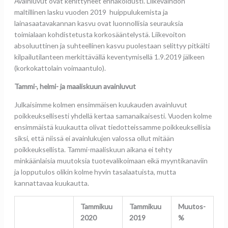
Avainluvut ovat kehittyneet ennakoidusti. Liikevaihdon
maltillinen lasku vuoden 2019 huippulukemista ja
lainasaatavakannan kasvu ovat luonnollisia seurauksia
toimialaan kohdistetusta korkosääntelystä. Liikevoiton
absoluuttinen ja suhteellinen kasvu puolestaan selittyy pitkälti
kilpailutilanteen merkittävällä keventymisellä 1.9.2019 jälkeen
(korkokattolain voimaantulo).
Tammi-, helmi- ja maaliskuun avainluvut
Julkaisimme kolmen ensimmäisen kuukauden avainluvut
poikkeuksellisesti yhdellä kertaa samanaikaisesti. Vuoden kolme
ensimmäistä kuukautta olivat tiedotteissamme poikkeuksellisia
siksi, että niissä ei avainlukujen valossa ollut mitään
poikkeuksellista. Tammi-maaliskuun aikana ei tehty
minkäänlaisia muutoksia tuotevalikoimaan eikä myyntikanaviin
ja lopputulos olikin kolme hyvin tasalaatuista, mutta
kannattavaa kuukautta.
Tammikuu
Tammikuu
Muutos-
2020
2019
%