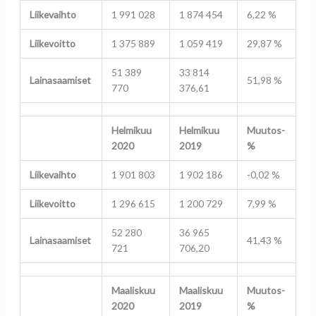
Liikevaihto
1 991 028
1 874 454
6,22 %
Liikevoitto
1 375 889
1 059 419
29,87 %
51 389
33 814
Lainasaamiset
51,98 %
770
376,61
Helmikuu
Helmikuu
Muutos-
2020
2019
%
Liikevaihto
1 901 803
1 902 186
-0,02 %
Liikevoitto
1 296 615
1 200 729
7,99 %
52 280
36 965
Lainasaamiset
41,43 %
721
706,20
Maaliskuu
Maaliskuu
Muutos-
2020
2019
%