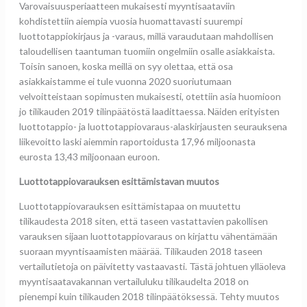
Varovaisuusperiaatteen mukaisesti myyntisaataviin
kohdistettiin aiempia vuosia huomattavasti suurempi
luottotappiokirjaus ja -varaus, millä varaudutaan mahdollisen
taloudellisen taantuman tuomiin ongelmiin osalle asiakkaista.
Toisin sanoen, koska meillä on syy olettaa, että osa
asiakkaistamme ei tule vuonna 2020 suoriutumaan
velvoitteistaan sopimusten mukaisesti, otettiin asia huomioon
jo tilikauden 2019 tilinpäätöstä laadittaessa. Näiden erityisten
luottotappio- ja luottotappiovaraus-alaskirjausten seurauksena
liikevoitto laski aiemmin raportoidusta 17,96 miljoonasta
eurosta 13,43 miljoonaan euroon.
Luottotappiovarauksen esittämistavan muutos
Luottotappiovarauksen esittämistapaa on muutettu
tilikaudesta 2018 siten, että taseen vastattavien pakollisen
varauksen sijaan luottotappiovaraus on kirjattu vähentämään
suoraan myyntisaamisten määrää. Tilikauden 2018 taseen
vertailutietoja on päivitetty vastaavasti. Tästä johtuen ylläoleva
myyntisaatavakannan vertailuluku tilikaudelta 2018 on
pienempi kuin tilikauden 2018 tilinpäätöksessä. Tehty muutos