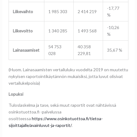
-17,77
Liikevaihto
1 985 303
2 414 219
%
-10,26
Liikevoitto
1 340 285
1 493 568
%
54 753
40 358
Lainasaamiset
35,67 %
028
229,81
(Huom. Lainasaamisten vertailuluku vuodelta 2019 on muutettu
nykyisen raportointikäytännön mukaisiksi, jotta luvut olisivat
vertailukelpoisia)
Lopuksi
Tuloslaskelma ja tase, sekä muut raportit ovat nähtävissä
osinkotuottoa.fi -palvelussa
osoitteessa
https://www.osinkotuottoa.fi/tietoa-
sijoittajalle/avainluvut-ja-raportit/
.