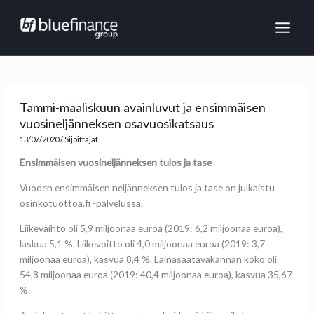
Siirry
MAI
sisältöön
ME
Tammi-maaliskuun avainluvut ja ensimmäisen
vuosineljänneksen osavuosikatsaus
13/07/2020
/
Sijoittajat
Ensimmäisen vuosineljänneksen tulos ja tase
Vuoden ensimmäisen neljänneksen tulos ja tase on julkaistu
osinkotuottoa.fi -palvelussa.
Liikevaihto oli 5,9 miljoonaa euroa (2019: 6,2 miljoonaa euroa),
laskua 5,1 %. Liikevoitto oli 4,0 miljoonaa euroa (2019: 3,7
miljoonaa euroa), kasvua 8,4 %. Lainasaatavakannan koko oli
54,8 miljoonaa euroa (2019: 40,4 miljoonaa euroa), kasvua 35,67
%.