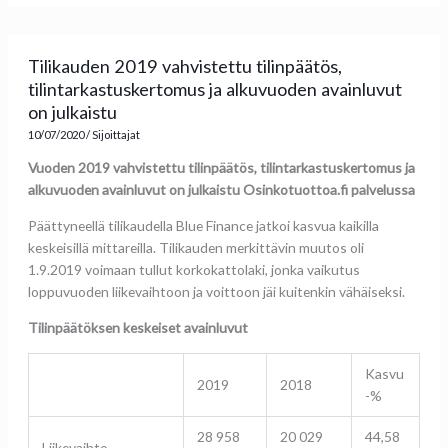
Tilikauden 2019 vahvistettu tilinpäätös,
tilintarkastuskertomus ja alkuvuoden avainluvut
on julkaistu
10/07/2020
/
Sijoittajat
Vuoden 2019 vahvistettu tilinpäätös, tilintarkastuskertomus ja
alkuvuoden avainluvut on julkaistu Osinkotuottoa.fi palvelussa
Päättyneellä tilikaudella Blue Finance jatkoi kasvua kaikilla
keskeisillä mittareilla. Tilikauden merkittävin muutos oli
1.9.2019 voimaan tullut korkokattolaki, jonka vaikutus
loppuvuoden liikevaihtoon ja voittoon jäi kuitenkin vähäiseksi.
Tilinpäätöksen keskeiset avainluvut
Kasvu
2019
2018
-%
28 958
20 029
44,58
Liikevaihto