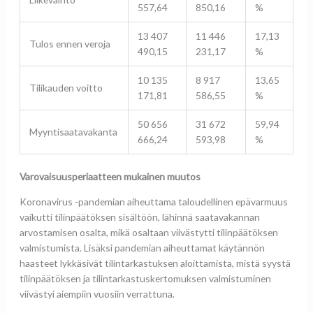
557,64
850,16
%
13 407
11 446
17,13
Tulos ennen veroja
490,15
231,17
%
10 135
8 917
13,65
Tilikauden voitto
171,81
586,55
%
50 656
31 672
59,94
Myyntisaatavakanta
666,24
593,98
%
Varovaisuusperiaatteen mukainen muutos
Koronavirus -pandemian aiheuttama taloudellinen epävarmuus
vaikutti tilinpäätöksen sisältöön, lähinnä saatavakannan
arvostamisen osalta, mikä osaltaan viivästytti tilinpäätöksen
valmistumista. Lisäksi pandemian aiheuttamat käytännön
haasteet lykkäsivät tilintarkastuksen aloittamista, mistä syystä
tilinpäätöksen ja tilintarkastuskertomuksen valmistuminen
viivästyi aiempiin vuosiin verrattuna.