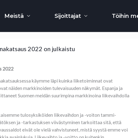
Meistä
Sijoittajat
Töihin me
nakatsaus 2022 on julkaistu
us 2022
akatsauksessa käymme läpi kuinka liiketoiminnat ovat
 ovat näiden markkinoiden tulevaisuuden näkymät. Espanja ja
ittaneet Suomen meidän suurimpina markkinoina liikevaihdolla
kaisemme tulosyksiköiden liikevaihdon ja -voiton tammi-
töksen ja -tarkastuksen viivästyminen tarkoittaa sitä, että
vaussaldot eivät ole vielä vahvistuneet, mistä syystä emme voi
kia avainlukuja. Liikevaihto ja -voitto on kuitenkin