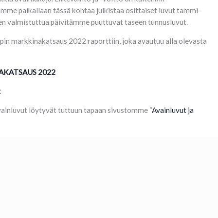
tämme paikallaan tässä kohtaa julkistaa osittaiset luvut tammi-
en valmistuttua päivitämme puuttuvat taseen tunnusluvut.
in markkinakatsaus 2022 raporttiin, joka avautuu alla olevasta
AKATSAUS 2022
t
vainluvut löytyvät tuttuun tapaan sivustomme “
Avainluvut ja