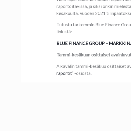
raportoitavissa, ja siksi onkin mieles
kesäkuulta. Vuoden 2021 tilinpäätöks
Tutustu tarkemmin Blue Finance Group
linkistä:
BLUE FINANCE GROUP – MARKKIN
Tammi-kesäkuun osittaiset avainluvu
Aikavälin tammi-kesäkuu osittaiset a
raportit
” -osiosta.