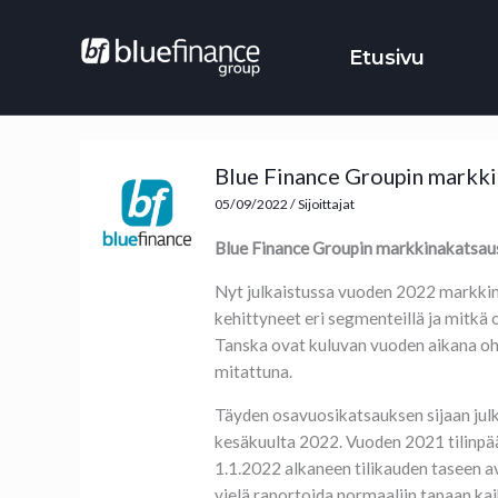
Siirry
sisältöön
Etusivu
Blue Finance Groupin markki
05/09/2022
/
Sijoittajat
Blue Finance Groupin markkinakatsa
Nyt julkaistussa vuoden 2022 markkin
kehittyneet eri segmenteillä ja mitkä
Tanska ovat kuluvan vuoden aikana oh
mitattuna.
Täyden osavuosikatsauksen sijaan jul
kesäkuulta 2022. Vuoden 2021 tilinpää
1.1.2022 alkaneen tilikauden taseen a
vielä raportoida normaaliin tapaan kaik